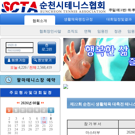
"
스포츠 7330
" 일주일에 3번! 하루 30분
생활체육랭킹규정
대회일정및결과
협회소개
협회장인사말
조직도
연혁
임원진
정관
임원
오늘
:4,226
/
전체
:2,568,419
2026년 08월
제22회 순천시 생활체육 대축전 테니
1
2
3
4
5
6
7
8
9
10
11
12
13
14
15
참 가 부 서
16
17
18
19
20
21
22
23
24
25
26
27
28
29
2026
마스터부
30
31