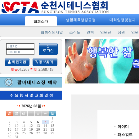
생활체육랭킹규정
대회일정및결과
협회소개
협회장인사말
조직도
연혁
임원진
정관
임원
오늘
:4,226
/
전체
:2,568,419
2026년 08월
1
2
3
4
5
6
7
8
9
10
11
12
13
14
15
아이디
16
17
18
19
20
21
22
23
24
25
26
27
28
29
패스워드
30
31