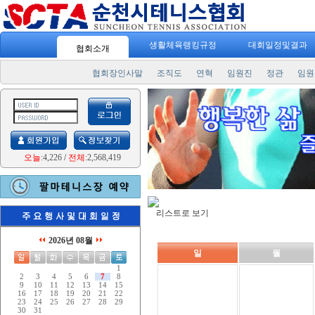
생활체육랭킹규정
대회일정및결과
협회소개
협회장인사말
조직도
연혁
임원진
정관
임원
오늘
:4,226
/
전체
:2,568,419
리스트로 보기
2026년 08월
일
월
1
2
3
4
5
6
7
8
9
10
11
12
13
14
15
16
17
18
19
20
21
22
23
24
25
26
27
28
29
30
31