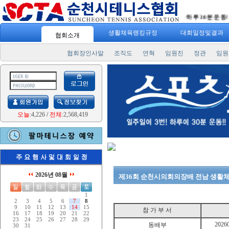
"
스포츠 7330
" 일주일에 3번! 하루 30분 운동! "
생활체육랭킹규정
대회일정및결과
협회소개
협회장인사말
조직도
연혁
임원진
정관
임원
오늘
:4,226
/
전체
:2,568,419
2026년 08월
제36회 순천시의회의장배 전남 생활
1
2
3
4
5
6
7
8
9
10
11
12
13
14
15
참 가 부 서
16
17
18
19
20
21
22
23
24
25
26
27
28
29
2026
동배부
30
31