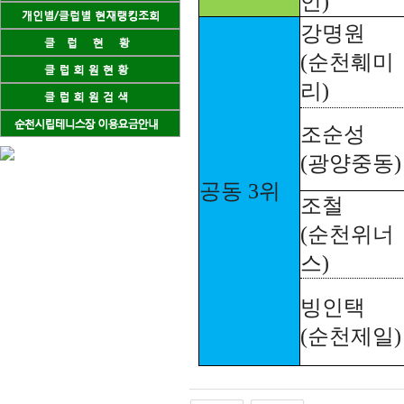
언)
강명원
(순천훼미
리)
조순성
(광양중동)
공동 3위
조철
(순천위너
스)
빙인택
(순천제일)