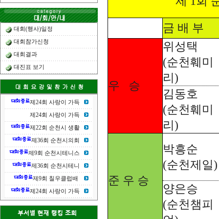
제 1회
금 배 부
대회(행사)일정
대회참가신청
위성택
대회결과
(순천훼미
대진표 보기
리)
우
승
김동호
제24회 사랑이 가득
(순천훼미
제24회 사랑이 가득
리)
제22회 순천시 생활
제36회 순천시의회
박흥순
제9회 순천시테니스
(순천제일)
제36회 순천시테니
준 우 승
제9회 칠우클럽배
양은승
제24회 사랑이 가득
(순천챔피