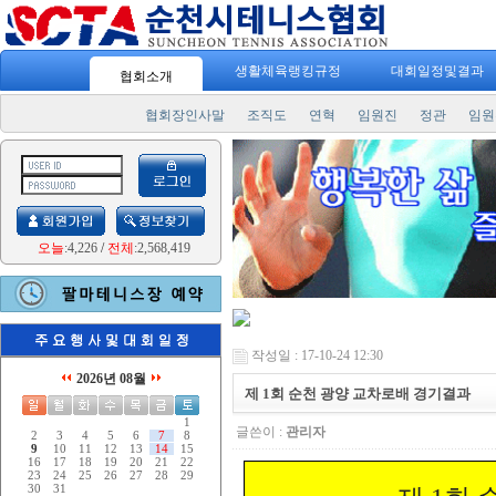
생활체육랭킹규정
대회일정및결과
협회소개
협회장인사말
조직도
연혁
임원진
정관
임원
오늘
:4,226
/
전체
:2,568,419
작성일 : 17-10-24 12:30
2026년 08월
제 1회 순천 광양 교차로배 경기결과
1
글쓴이 :
관리자
2
3
4
5
6
7
8
9
10
11
12
13
14
15
16
17
18
19
20
21
22
23
24
25
26
27
28
29
30
31