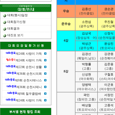
서
김종선
권순관
우승
(전라클럽)
(전라클럽
대회(행사)일정
소한섭
주진철
대회참가신청
준우승
(광주상록)
(광주상록
대회결과
김상국
신정식
대진표 보기
(장성삼계ㆍ어)
(순천제일클
4강
박성근
윤상진
(광주상록)
(토요피닉스
제24회 사랑이 가득
김경선
강관원
(훼밀리,남도)
(순천훼미리
제24회 사랑이 가득
박형률
김준용
제22회 순천시 생활
(고흥)
(고흥)
8강
제36회 순천시의회
신성현
구철호
(여수화력)
(스타,여수
제9회 순천시테니스
양병택
이군호
제36회 순천시테니
(여수위너스,)
(여수항만청
제9회 칠우클럽배
곽민
서정민
(참피언.고흥)
(순천제일.
제24회 사랑이 가득
배상철
고종석
(토요피닉스()
(토요피닉스