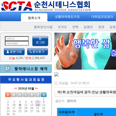
생활체육랭킹규정
대회일정및결과
협회소개
협회장인사말
조직도
연혁
임원진
정관
임원
오늘
:4,226
/
전체
:2,568,419
작성일 : 14-07-21 08:21
2026년 08월
제5회 순천제일배 광주,전남 생활체육
1
글쓴이 :
관리자
2
3
4
5
6
7
8
9
10
11
12
13
14
15
16
17
18
19
20
21
22
23
24
25
26
27
28
29
대회결과/부
골드부
30
31