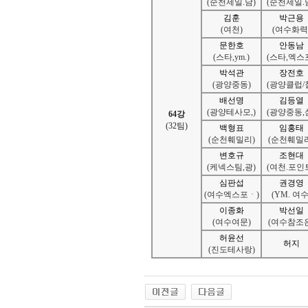
(순천제일.남)
(순천제일.
김훈
박근용
(여천)
(여수화력
문한호
안동남
(스타,ym.)
(스타,엑스
박석관
장전호
(광양중동)
(광양클럽/
배선명
김등열
(광양테사모,)
(광양중동,
64강
(32팀)
백형표
임홍태
(순천훼밀리)
(순천훼밀리
변호규
조현대
(케넥스팀,광)
(여천.포인
심판섭
권경영
(여수엑스포ㆍ)
(YM. 여수
이종화
박선일
(여수여문)
(여수참조은
허윤선
허지
(진도테사랑)