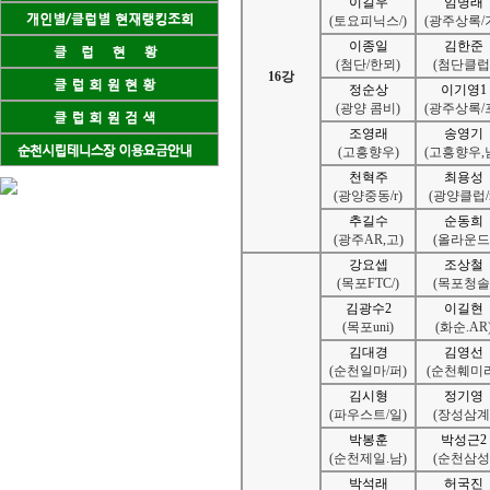
이길우
임명래
(토요피닉스/)
(광주상록/
이종일
김한준
(첨단/한뫼)
(첨단클럽
16강
정순상
이기영1
(광양 콤비)
(광주상록/
조영래
송영기
(고흥향우)
(고흥향우,
천혁주
최용성
(광양중동/r)
(광양클럽/r
추길수
순동희
(광주AR,고)
(올라운드
강요셉
조상철
(목포FTC/)
(목포청솔
김광수2
이길현
(목포uni)
(화순.AR
김대경
김영선
(순천일마/퍼)
(순천훼미리
김시형
정기영
(파우스트/일)
(장성삼계
박봉훈
박성근2
(순천제일.남)
(순천삼성
박석래
허국진