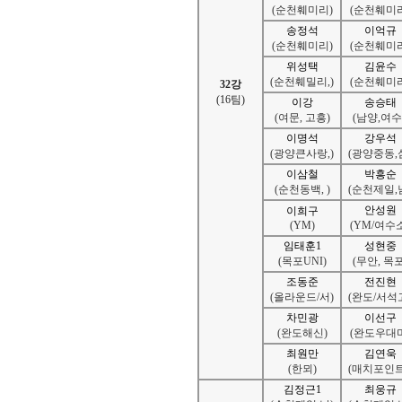
(순천훼미리)
(순천훼미리
송정석
이억규
(순천훼미리)
(순천훼미리
위성택
김윤수
(순천훼밀리,)
(순천훼미리
32강
(16팀)
이강
송승태
(여문, 고흥)
(남양,여수 
이명석
강우석
(광양큰사랑,)
(광양중동,
이삼철
박흥순
(순천동백, )
(순천제일,
안성원
이희구
(YM)
(YM/여수
임태훈1
성현중
(목포UNI)
(무안, 목포
조동준
전진현
(올라운드/서)
(완도/서석
차민광
이선구
(완도해신)
(완도우대미
최원만
김연욱
(한뫼)
(매치포인트
김정근1
최웅규