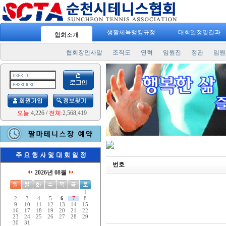
생활체육랭킹규정
대회일정및결과
협회소개
협회장인사말
조직도
연혁
임원진
정관
임원
오늘
:4,226
/
전체
:2,568,419
번호
2026년 08월
1
2
3
4
5
6
7
8
9
10
11
12
13
14
15
16
17
18
19
20
21
22
23
24
25
26
27
28
29
30
31